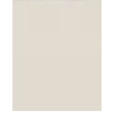
시장의 변화를 분석
하고 다음 단계로 
도약하기 위한 전략
적 로드맵을 제시했
습니다. EXHEOH의 
경쟁력을 강화하기 